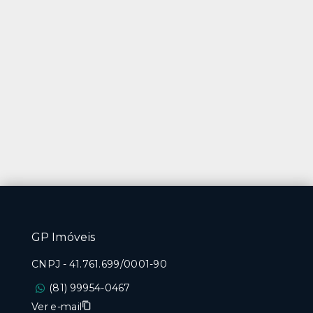
GP Imóveis
CNPJ
-
41.761.699/0001-90
(81) 99954-0467
Ver e-mail