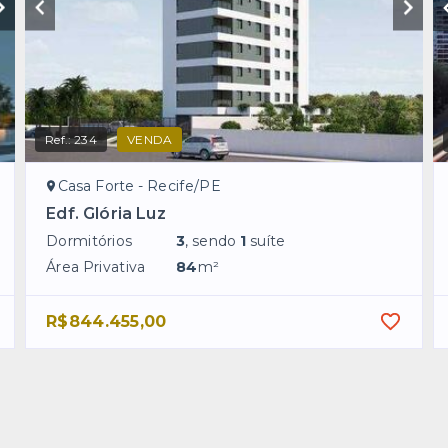
Ref.:
234
VENDA
Casa Forte - Recife/PE
Edf. Glória Luz
Dormitórios
3
, sendo
1
suíte
Área Privativa
84
m²
R$844.455,00