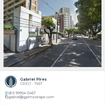
Gabriel Pires
CRECI -
7667
(81) 99954-0467
gabriel@gpimoveispe.com