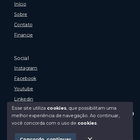
Início
Sobre
Contato
Financie
Social
Instagram
Facebook
Youtube
Linkedin
Esse site utiliza
cookies
, que possibilitam uma
melhor experiência de navegação.
Ao continuar,
Olá! Estamos disponíveis para te ajudar.
você concorda com o uso de
cookies
.
© Copyright 2026 - GP Imóveis - Todos os direitos
reservados
Concordo, continuar