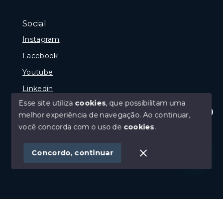
Social
Instagram
Facebook
Youtube
Linkedin
Esse site utiliza
cookies
, que possibilitam uma
melhor experiência de navegação.
Ao continuar,
Olá! Estamos disponíveis para te ajudar.
você concorda com o uso de
cookies
.
© Copyright 2026 - GP Imóveis - Todos os direitos
reservados
Concordo, continuar
SITE PARA IMOBILIARIA
Início
Histórico
Favoritos