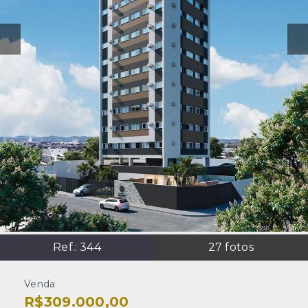
Ref.:
344
27
fotos
Venda
R$309.000,00