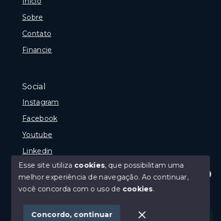
Início
Sobre
Contato
Financie
Social
Instagram
Facebook
Youtube
Linkedin
Esse site utiliza
cookies
, que possibilitam uma
melhor experiência de navegação.
Ao continuar,
Olá! Estamos disponíveis para te ajudar.
você concorda com o uso de
cookies
.
© Copyright 2026 - GP Imóveis - Todos os direitos
reservados
Concordo, continuar
SITE PARA IMOBILIARIA