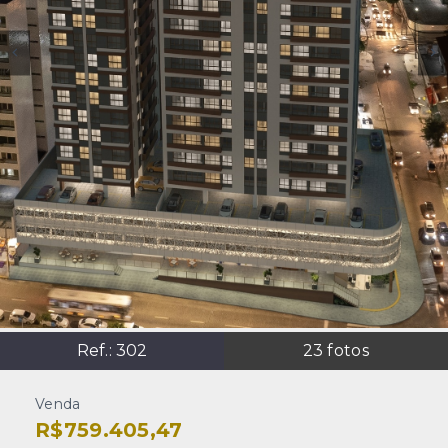
Ref.:
302
23
fotos
Venda
R$759.405,47