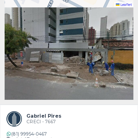
Leaflet
Gabriel Pires
CRECI -
7667
(81) 99954-0467