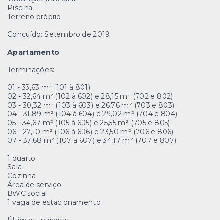
Piscina
Terreno próprio
Concuído: Setembro de 2019
Apartamento
Terminações:
01 - 33,63 m² (101 à 801)
02 - 32,64 m² (102 à 602) e 28,15 m² (702 e 802)
03 - 30,32 m² (103 à 603) e 26,76 m² (703 e 803)
04 - 31,89 m² (104 à 604) e 29,02 m² (704 e 804)
05 - 34,67 m² (105 à 605) e 25,55 m² (705 e 805)
06 - 27,10 m² (106 à 606) e 23,50 m² (706 e 806)
07 - 37,68 m² (107 à 607) e 34,17 m² (707 e 807)
1 quarto
Sala
Cozinha
Área de serviço
BWC social
1 vaga de estacionamento
Últimas unidades.