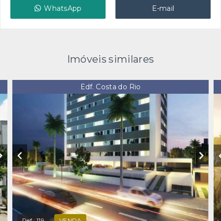
WhatsApp
E-mail
Imóveis similares
Edf. Costa do Rio
Ref.:
119
VENDA