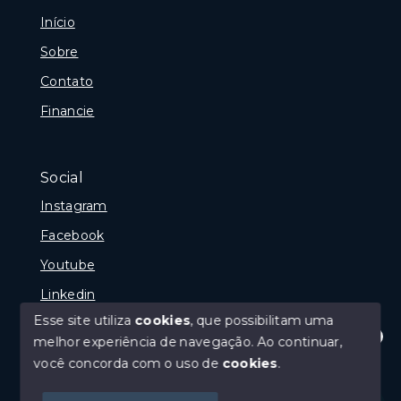
Início
Sobre
Contato
Financie
Social
Instagram
Facebook
Youtube
Linkedin
Esse site utiliza
cookies
, que possibilitam uma
melhor experiência de navegação.
Ao continuar,
Olá! Estamos disponíveis para te ajudar.
você concorda com o uso de
cookies
.
© Copyright 2026 - GP Imóveis - Todos os direitos
reservados