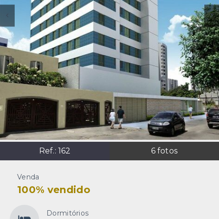
Ref.:
162
6
fotos
Venda
100% vendido
Dormitórios