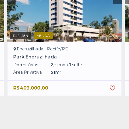
Ref.:
284
VENDA
Encruzilhada - Recife/PE
Park Encruzilhada
Dormitórios
2
, sendo
1
suíte
Área Privativa
51
m²
R$403.000,00