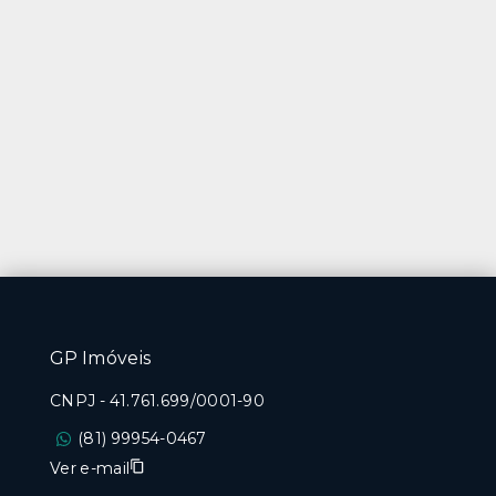
GP Imóveis
CNPJ
-
41.761.699/0001-90
(81) 99954-0467
Ver e-mail