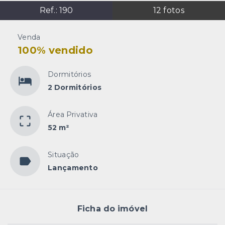
Ref.:
190
12
fotos
Venda
100% vendido
Dormitórios
2 Dormitórios
Área Privativa
52 m²
Situação
Lançamento
Ficha do imóvel