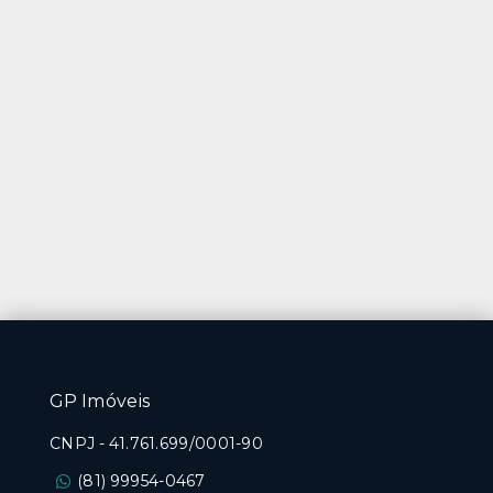
GP Imóveis
CNPJ
-
41.761.699/0001-90
(81) 99954-0467