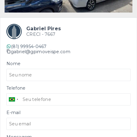
Gabriel Pires
CRECI -
7667
(81) 99954-0467
gabriel@gpimoveispe.com
Nome
Telefone
E-mail
Mensagem