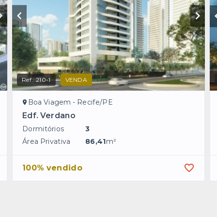
Ref.:
210-1
VENDA
Boa Viagem - Recife/PE
Edf. Verdano
Dormitórios
3
Área Privativa
86,41
m²
100% vendido