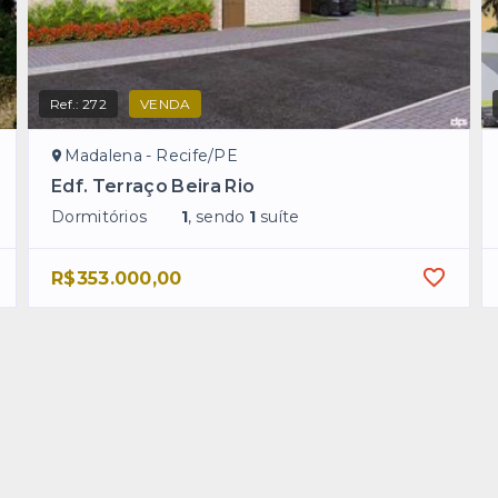
Ref.:
272
VENDA
Madalena - Recife/PE
Edf. Terraço Beira Rio
Dormitórios
1
, sendo
1
suíte
R$353.000,00