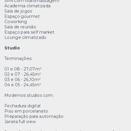
SPA com hidromassagem
Academia climatizada
Sala de jogos
Espaço gourmet
Coworking
Sala de reunião
Espaço para self market
Lounge climatizado
Studio
Terminações:
01 e 08 - 27,07m²
02 e 07 - 26,45m²
03 e 06 - 26,10m²
04 e 05 - 24,45m²
Modernos studios com:
Fechadura digital
Piso em porcelanato
Preparação para automação
Janela full view