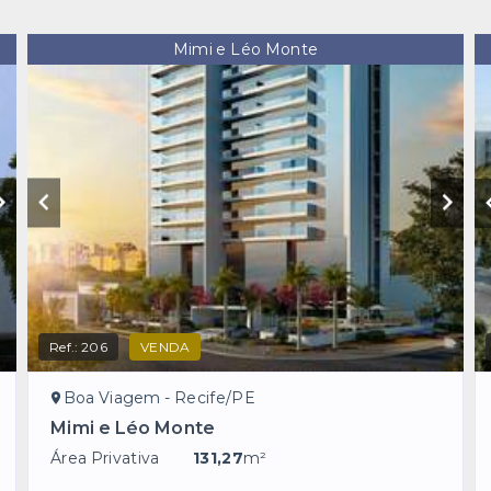
Mimi e Léo Monte
Ref.:
206
VENDA
Boa Viagem - Recife/PE
Mimi e Léo Monte
Área Privativa
131,27
m²