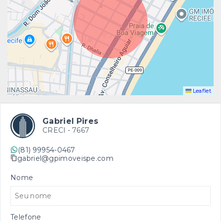
Leaflet
Gabriel Pires
CRECI -
7667
(81) 99954-0467
gabriel@gpimoveispe.com
Nome
Telefone