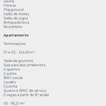
Sauna
Fitness
Playground
Salão de festas
Salão de jogos
Brinquedoteca
Bicicletário
Apartamento
Terminações:
01 e 02 - 124,05 m²
Varanda gourmet
Sala para dois ambientes
4 quartos
2 suítes
BWC social
Lavabo
Cozinha
Quarto e BWC de serviço
3 vagas a partir do 8º andar
03 - 95,21 m²