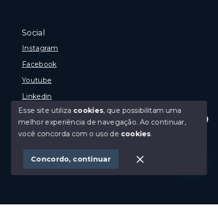
Social
Instagram
Facebook
Youtube
Linkedin
Esse site utiliza
cookies
, que possibilitam uma
melhor experiência de navegação.
Ao continuar,
Olá! Estamos disponíveis para te ajudar.
você concorda com o uso de
cookies
.
© Copyright 2026 - GP Imóveis - Todos os direitos
reservados
Concordo, continuar
SITE PARA IMOBILIARIA