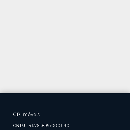
GP Imóveis
CNPJ
-
41.761.699/0001-90