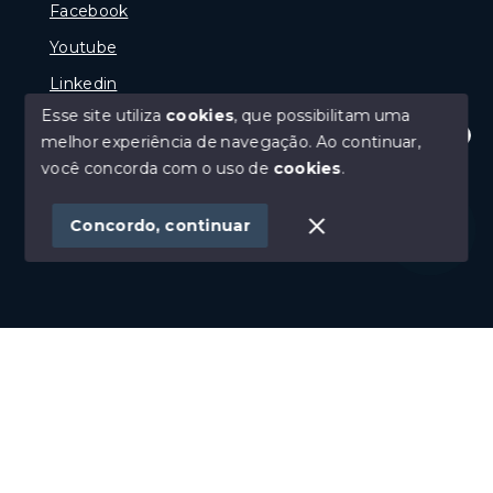
Facebook
Youtube
Linkedin
Esse site utiliza
cookies
, que possibilitam uma
melhor experiência de navegação.
Ao continuar,
Olá! Estamos disponíveis para te ajudar.
você concorda com o uso de
cookies
.
© Copyright 2026 - GP Imóveis - Todos os direitos
reservados
Concordo, continuar
SITE PARA IMOBILIARIA
Início
Histórico
Favoritos