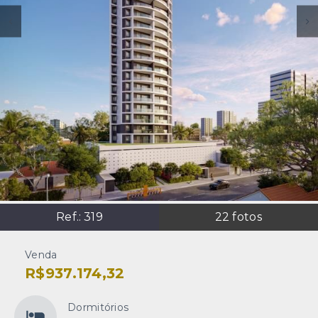
Ref.:
319
22
fotos
Venda
R$937.174,32
Dormitórios