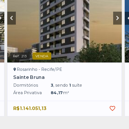
Ref.:
213
VENDA
Rosarinho - Recife/PE
Sainte Bruna
Dormitórios
3
, sendo
1
suíte
Área Privativa
84,17
m²
R$1.141.051,13