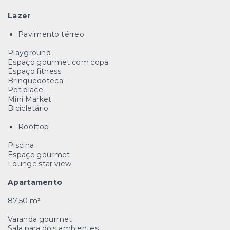
Lazer
Pavimento térreo
Playground
Espaço gourmet com copa
Espaço fitness
Brinquedoteca
Pet place
Mini Market
Bicicletário
Rooftop
Piscina
Espaço gourmet
Lounge star view
Apartamento
87,50 m²
Varanda gourmet
Sala para dois ambientes