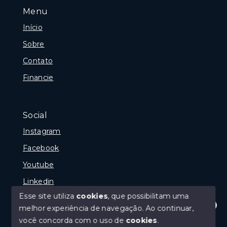
Menu
Início
Sobre
Contato
Financie
Social
Instagram
Facebook
Youtube
Linkedin
Esse site utiliza
cookies
, que possibilitam uma
melhor experiência de navegação.
Ao continuar,
Olá! Estamos disponíveis para te ajudar.
você concorda com o uso de
cookies
.
© Copyright 2026 - GP Imóveis - Todos os direitos