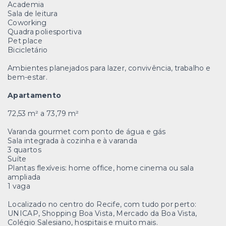
Academia
Sala de leitura
Coworking
Quadra poliesportiva
Pet place
Bicicletário
Ambientes planejados para lazer, convivência, trabalho e
bem-estar.
Apartamento
72,53 m² a 73,79 m²
Varanda gourmet com ponto de água e gás
Sala integrada à cozinha e à varanda
3 quartos
Suíte
Plantas flexíveis: home office, home cinema ou sala
ampliada
1 vaga
Localizado no centro do Recife, com tudo por perto:
UNICAP, Shopping Boa Vista, Mercado da Boa Vista,
Colégio Salesiano, hospitais e muito mais.