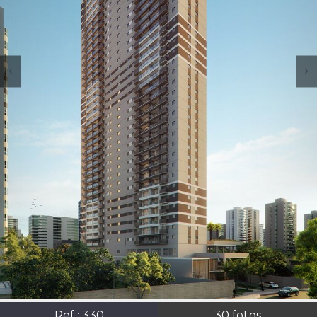
Ref.:
330
30
fotos