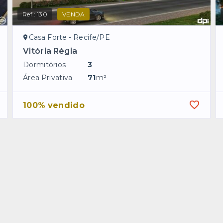
Ref.:
130
VENDA
Casa Forte - Recife/PE
Vitória Régia
Dormitórios
3
Área Privativa
71
m²
100% vendido