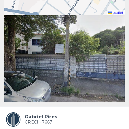
Leaflet
Gabriel Pires
CRECI -
7667